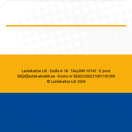
Lastekaitse Liit · Endla 6-18 · TALLINN 10142 · E-post
liit[ät]lastekaitseliit.ee · Konto nr EE652200221001192369
© Lastekaitse Liit 2026